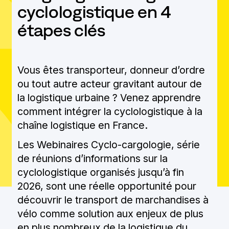
cyclologistique en 4
FORMATION
étapes clés
INTERCONNEXION
Vous êtes transporteur, donneur d’ordre
NUMÉRIQUE
ou tout autre acteur gravitant autour de
la logistique urbaine ? Venez apprendre
ACTUALITÉS
comment intégrer la cyclologistique à la
chaîne logistique en France.
CONTENUS ET
Les Webinaires Cyclo-cargologie, série
RESSOURCES
de réunions d’informations sur la
cyclologistique organisés jusqu’à fin
BIBLIOTHÈQUE MÉDIA
2026, sont une réelle opportunité pour
découvrir le transport de marchandises à
QUI SOMMES-NOUS ?
vélo comme solution aux enjeux de plus
en plus nombreux de la logistique du