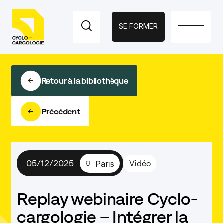
SE FORMER
Fermer
PAGES
Retour à la bibliothèque
ACCUEIL
Précédent
LE PROGRAMME
ÉVÉNEMENTS
05/12/2025
Vidéo
Paris
ACCOMPAGNEMENT
Replay webinaire Cyclo-
VERS LA
cargologie – Intégrer la
CYCLOLOGISTIQUE