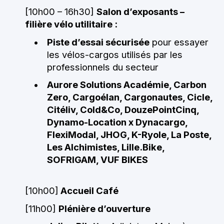
[10h00 – 16h30]
Salon d’exposants –
filière vélo utilitaire :
Piste d’essai sécurisée
pour essayer
les vélos-cargos utilisés par les
professionnels du secteur
Aurore Solutions Académie, Carbon
Zero,
Cargoélan,
Cargonautes, Cicle,
Citéliv, Cold&Co,
DouzePointCinq,
Dynamo-Location x Dynacargo,
FlexiModal,
JHOG,
K-Ryole, La Poste,
L
es Alchimistes,
Lille.Bike,
SOFRIGAM,
VUF BIKES
[10h00]
Accueil Café
[11h00]
Plénière d’ouverture