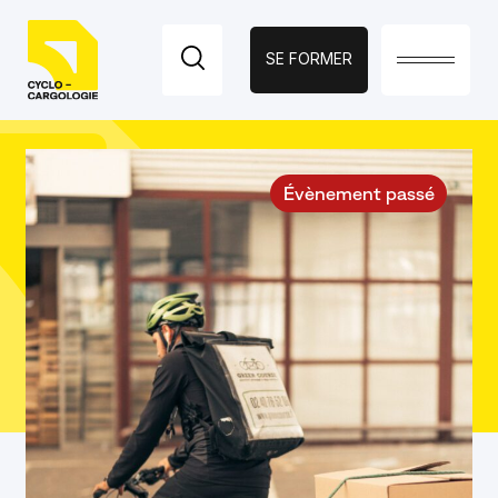
SE FORMER
Fermer
PAGES
Évènement passé
ACCUEIL
LE PROGRAMME
ÉVÉNEMENTS
ACCOMPAGNEMENT
VERS LA
CYCLOLOGISTIQUE