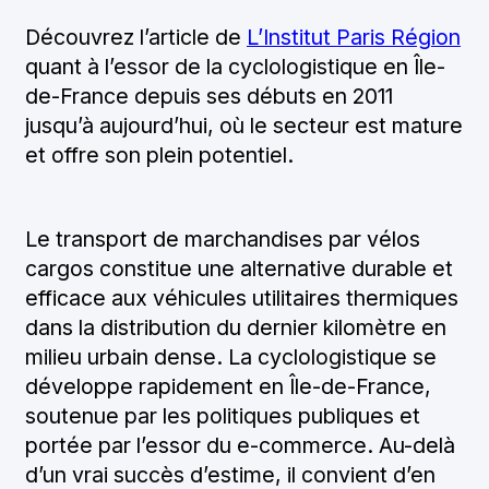
Découvrez l’article de
L’Institut Paris Région
FORMATION
quant à l’essor de la cyclologistique en Île-
de-France depuis ses débuts en 2011
INTERCONNEXION
jusqu’à aujourd’hui, où le secteur est mature
NUMÉRIQUE
et offre son plein potentiel.
ACTUALITÉS
Le transport de marchandises par vélos
cargos constitue une alternative durable et
CONTENUS ET
efficace aux véhicules utilitaires thermiques
RESSOURCES
dans la distribution du dernier kilomètre en
milieu urbain dense. La cyclologistique se
BIBLIOTHÈQUE MÉDIA
développe rapidement en Île-de-France,
soutenue par les politiques publiques et
QUI SOMMES-NOUS ?
portée par l’essor du e-commerce. Au-delà
d’un vrai succès d’estime, il convient d’en