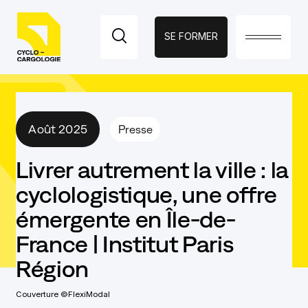
SE FORMER
Fermer
PAGES
Août 2025
Presse
ACCUEIL
Livrer autrement la ville : la
LE PROGRAMME
cyclologistique, une offre
ÉVÉNEMENTS
émergente en Île-de-
France | Institut Paris
ACCOMPAGNEMENT
Région
VERS LA
Couverture ©FlexiModal
CYCLOLOGISTIQUE