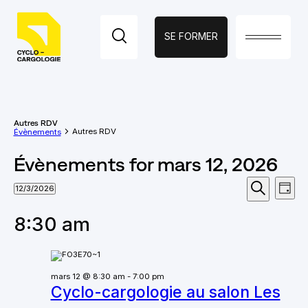
SE FORMER
Fermer
PAGES
Autres RDV
ACCUEIL
Autres RDV
Évènements
Évènements for mars 12, 2026
LE PROGRAMME
Reche
Nav
12/3/2026
Jour
Sélectionnez
Recherche
ÉVÉNEMENTS
de
et
une
date.
8:30 am
vu
naviga
ACCOMPAGNEMENT
Év
de
VERS LA
mars 12 @ 8:30 am
-
7:00 pm
vues
Cyclo-cargologie au salon Les
CYCLOLOGISTIQUE
Évène