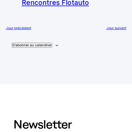
Rencontres Flotauto
FORMATION
INTERCONNEXION
Jour précédent
Jour suivant
NUMÉRIQUE
S’abonner au calendrier
ACTUALITÉS
CONTENUS ET
RESSOURCES
BIBLIOTHÈQUE MÉDIA
QUI SOMMES-NOUS ?
Newsletter