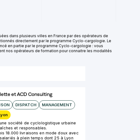
sées dans plusieurs villes en France par des opérateurs de
ectionnés directement par le programme Cyclo-cargologie. Le
nancé en partie par le programme Cyclo-cargologie : vous
nt nos opérateurs de formation pour connaitre les modalités
yclette et ACD Consulting
ISON
DISPATCH
MANAGEMENT
Lyon
une société de cyclologistique urbaine
raîches et responsables.
is 18.000 livraisons en mode doux avec
salariés à plein temps dont 25 à Lyon