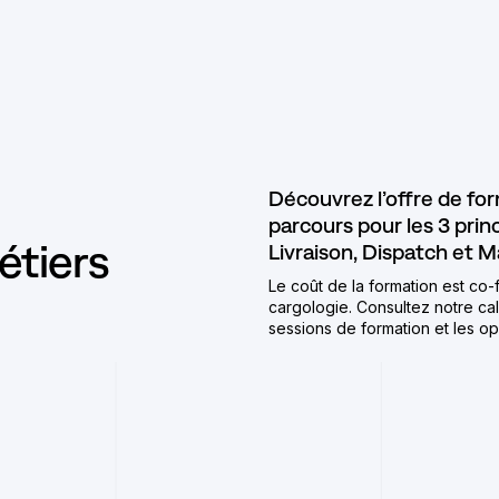
Découvrez l’offre de fo
ACCUEIL
parcours pour les 3 princ
étiers
Livraison, Dispatch et
LE PROGRAMME
Le coût de la formation est co
cargologie. Consultez notre ca
ÉVÉNEMENTS
sessions de formation et les opé
ACCOMPAGNEMENT V
FORMATION
INTERCONNEXION N