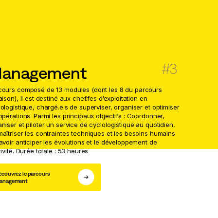
anagement
cours composé de 13 modules (dont les 8 du parcours
aison), il est destiné aux chef.fes d’exploitation en
ologistique, chargé.e.s de superviser, organiser et optimiser
opérations. Parmi les principaux objectifs : Coordonner,
niser et piloter un service de cyclologistique au quotidien,
aîtriser les contraintes techniques et les besoins humains
avoir anticiper les évolutions et le développement de
tivité. Durée totale : 53 heures
écouvrez le parcours
anagement