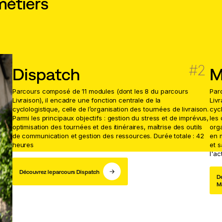
métiers
Dispatch
M
Parcours composé de 11 modules (dont les 8 du parcours
Par
Livraison), il encadre une fonction centrale de la
Livr
cyclologistique, celle de l’organisation des tournées de livraison.
cycl
Parmi les principaux objectifs : gestion du stress et de imprévus,
les 
optimisation des tournées et des itinéraires, maîtrise des outils
orga
de communication et gestion des ressources. Durée totale : 42
en m
heures
et s
l'ac
Découvrez le parcours Dispatch
D
M