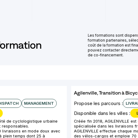
Les formations sont dispen
formation partenaires, sél
formation
coût de la formation est fi
pouvez contacter directeme
de co-financement.
Agilenville, Transition à Bic
Propose les parcours :
DISPATCH
MANAGEMENT
LIVRA
Disponible dans les villes :
e
été de cyclologistique urbaine
Créée fin 2018, AGILENVILLE est 
et responsables.
spécialisée dans les livraisons f
 livraisons en mode doux avec
AGILENVILLE effectue chaque mo
à plein temps dont 25 à
des vélos-cargos et emploie 70 