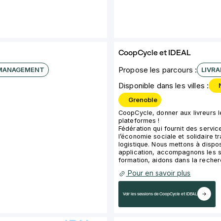
CoopCycle et IDEAL
Propose les parcours :
MANAGEMENT
LIVRA
Disponible dans les villes :
Grenoble
CoopCycle, donner aux livreurs l
plateformes !
Fédération qui fournit des servi
l’économie sociale et solidaire t
logistique. Nous mettons à dispos
application, accompagnons les st
formation, aidons dans la recher
Pour en savoir plus
Voir les sessions de CoopCycle et IDEAL