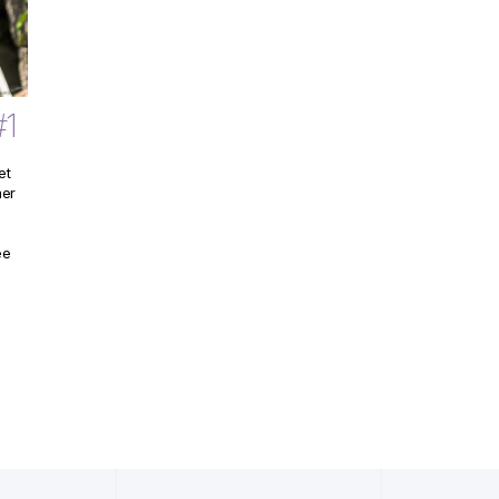
et
mer
ée