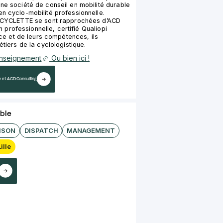
 société de conseil en mobilité durable
 cyclo-mobilité professionnelle.
ICYCLETTE se sont rapprochées d’ACD
n professionnelle, certifié Qualiopi
ce et de leurs compétences, ils
iers de la cyclologistique.
renseignement
Ou bien ici !
tte et ACD Consulting
ble
ISON
DISPATCH
MANAGEMENT
Lille