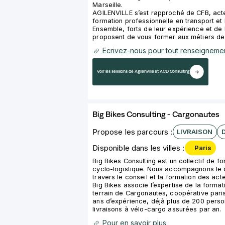
Marseille.
AGILENVILLE s’est rapproché de CFB, act
formation professionnelle en transport et l
Ensemble, forts de leur expérience et de 
proposent de vous former aux métiers de 
Ecrivez-nous pour tout renseignemen
Voir les sessions de Agilenville et ACD Consulting
Big Bikes Consulting - Cargonautes
Propose les parcours :
LIVRAISON
Disponible dans les villes :
Paris
Big Bikes Consulting est un collectif de fo
cyclo-logistique. Nous accompagnons le d
travers le conseil et la formation des acte
Big Bikes associe l’expertise de la format
terrain de Cargonautes, coopérative paris
ans d’expérience, déjà plus de 200 pers
livraisons à vélo-cargo assurées par an.
Pour en savoir plus