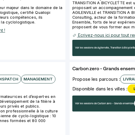
TRANSITION A BICYCLETTE est une
eur majeur dans le domaine de la
proposant un accompagnement en
ogistique, certifié Qualiopi
AGILENVILLE et TRANSITION A B
leurs compétences, ils
Consulting, acteur de la formatio
la cyclologistique.
Ensemble, forts de leur expérien
proposent de vous former aux mét
t !
Ecrivez-nous ici pour tout 
Voir les sessions de Agilenville, Transition à Bicycle
Carbon zero - Grands ensem
Propose les parcours :
DISPATCH
MANAGEMENT
LIVRA
Disponible dans les villes :
rmateur·ices et d’expert·es en
éveloppement de la filière à
Voir les sessions de Carbon zero - Grands ensemble
urs privés et publics.
ion professionnelle à la culture
ienne de cyclo-logistique : 10
onnes formées et 80 000