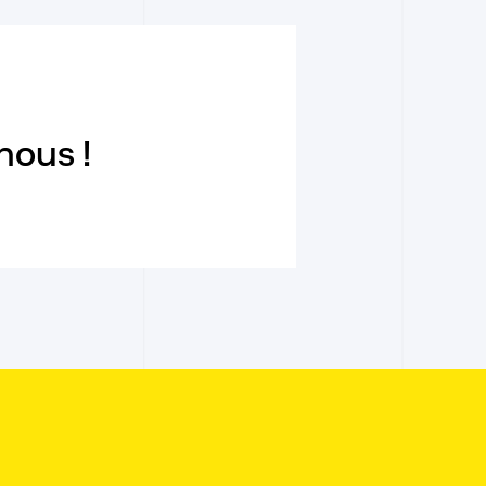
SOURCES
A
nous !
?