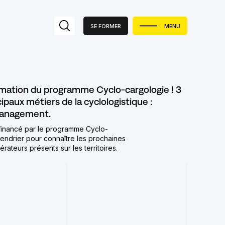
Fermer
SE FORMER
MENU
rmation du programme Cyclo-cargologie ! 3
ipaux métiers de la cyclologistique :
 Management.
-financé par le programme Cyclo-
lendrier pour connaître les prochaines
rateurs présents sur les territoires.
ERS LA CYCLOLOGISTIQUE
UMÉRIQUE